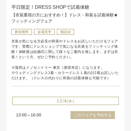
平日限定！DRESS SHOPで試着体験
【衣装重視の方におすすめ！】ドレス・和装を試着体験★
フィッティングフェア
参加無料
会場見学
相談会
衣装が気になる方必見の和装やドレスをお試しいただけるフェア
です。実際にドレスショップで気になる衣装をフィッティング体
験！体験後は結婚式に関して様々なご案内を致します。まずは衣
装！という方、ぜひご予約ください。
※場所はイノセントリー 東京（新宿本店）になります。
※ウェディングドレス1着・カラードレス１着の計2着お試しいた
だけます。（ドレスの代わりに和装の試着体験も可能です）
12/4
(木)
13:00～16:00
このフェアを予約する