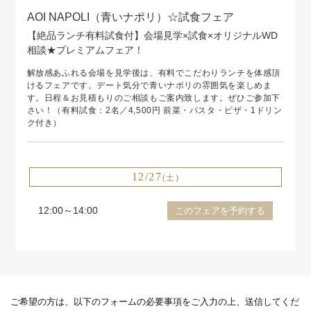
AOI NAPOLI（青いナポリ）☆試食フェア
【絶品ランチ有料試食付】会場見学×試食×オリジナルWD
相談★プレミアムフェア！
解放感あふれる会場を見学後は、有料でこだわりランチを体感頂
けるフェアです。デート気分で青いナポリの雰囲気を楽しめま
す。日程＆お見積もりのご相談もご案内致します。ぜひご参加下
さい！（有料試食：2名／4,500円 前菜・パスタ・ピザ・1ドリン
ク付き）
12/27
(土)
12:00～14:00
このフェアを予約する